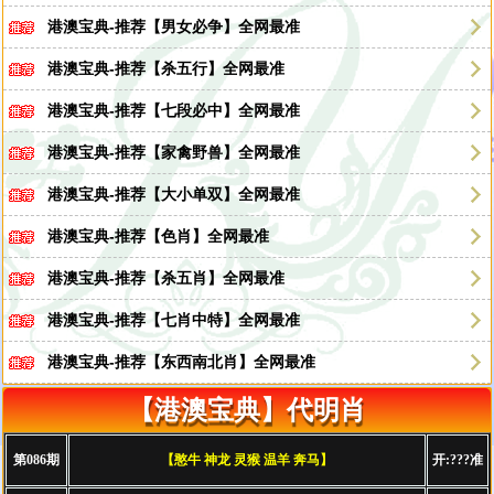
港澳宝典-推荐【男女必争】全网最准
港澳宝典-推荐【杀五行】全网最准
港澳宝典-推荐【七段必中】全网最准
港澳宝典-推荐【家禽野兽】全网最准
港澳宝典-推荐【大小单双】全网最准
港澳宝典-推荐【色肖】全网最准
港澳宝典-推荐【杀五肖】全网最准
港澳宝典-推荐【七肖中特】全网最准
港澳宝典-推荐【东西南北肖】全网最准
【港澳宝典】代明肖
第086期
【
憨
牛
神
龙
灵
猴
温
羊
奔
马
】
开:???准