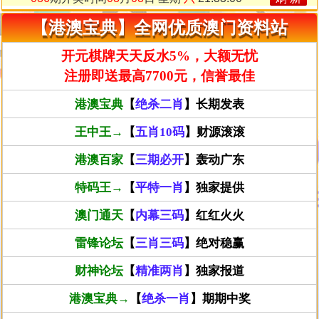
【港澳宝典】全网优质澳门资料站
开元棋牌天天反水5%，大额无忧
注册即送最高7700元，信誉最佳
港澳宝典
【
绝杀二肖
】长期发表
王中王→
【
五肖10码
】财源滚滚
港澳百家
【
三期必开
】轰动广东
特码王→
【
平特一肖
】独家提供
澳门通天
【
内幕三码
】红红火火
雷锋论坛
【
三肖三码
】绝对稳赢
财神论坛
【
精准两肖
】独家报道
港澳宝典→
【
绝杀一肖
】期期中奖