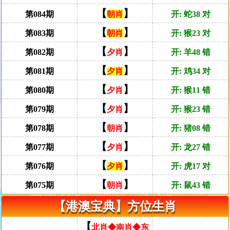
【
】
第084期
朝肖
开: 蛇38 对
【
】
第083期
朝肖
开: 猴23 对
【
】
第082期
夕肖
开: 羊48 错
【
】
第081期
夕肖
开: 鸡34 对
【
】
第080期
夕肖
开: 猴11 错
【
】
第079期
夕肖
开: 猴23 错
【
】
第078期
朝肖
开: 猪08 错
【
】
第077期
夕肖
开: 龙27 错
【
】
第076期
夕肖
开: 虎17 对
【
】
第075期
朝肖
开: 鼠43 错
【港澳宝典】方位生肖
【
北
肖
◆
南
肖
◆
东