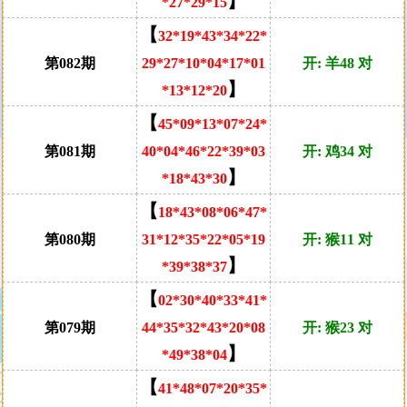
】
*27*29*15
【
32*19*43*34*22*
第082期
29*27*10*04*17*01
开: 羊48 对
】
*13*12*20
【
45*09*13*07*24*
第081期
40*04*46*22*39*03
开: 鸡34 对
】
*18*43*30
【
18*43*08*06*47*
第080期
31*12*35*22*05*19
开: 猴11 对
】
*39*38*37
【
02*30*40*33*41*
第079期
44*35*32*43*20*08
开: 猴23 对
】
*49*38*04
【
41*48*07*20*35*