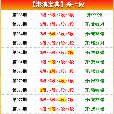
【港澳宝典】杀七段
第086期
2
段
♂
3
段
♂
7
段
♂
5
段
开:???准
第085期
5段♂4段♂7段♂3段
开: 龙03 对
第084期
2段♂
6段
♂3段♂5段
开: 蛇38 错
第083期
5段♂6段♂1段♂3段
开: 猴23 对
第082期
2段♂6段♂3段♂
7段
开: 羊48 错
第081期
3段♂
5段
♂1段♂6段
开: 鸡34 错
第080期
6段♂
2段
♂7段♂4段
开: 猴11 错
第079期
5段♂7段♂
4段
♂1段
开: 猴23 错
第078期
2段
♂7段♂6段♂3段
开: 猪08 错
第077期
5段♂2段♂
4段
♂7段
开: 龙27 错
第076期
5段♂
3段
♂2段♂1段
开: 虎17 错