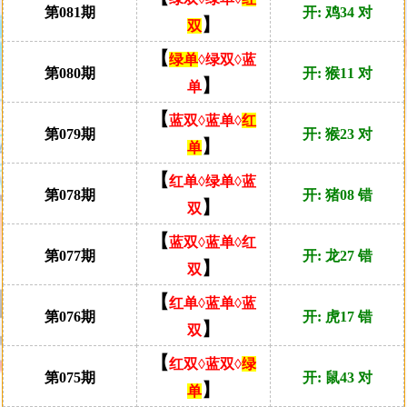
第081期
开: 鸡34 对
】
双
【
绿单
◊绿双◊蓝
第080期
开: 猴11 对
】
单
【
蓝双◊蓝单◊
红
第079期
开: 猴23 对
】
单
【
红单◊绿单◊蓝
第078期
开: 猪08 错
】
双
【
蓝双◊蓝单◊红
第077期
开: 龙27 错
】
双
【
红单◊蓝单◊蓝
第076期
开: 虎17 错
】
双
【
红双◊蓝双◊
绿
第075期
开: 鼠43 对
】
单