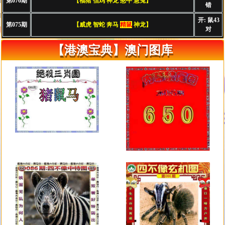
第076期
【
福猪 信鸡 神龙 憨牛 慧兔
】
错
开: 鼠43
第075期
【
威虎 智蛇 奔马
精鼠
神龙
】
对
【港澳宝典】澳门图库