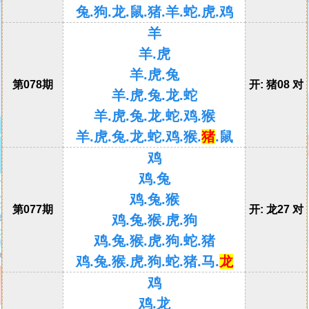
兔.狗.龙.鼠.猪.羊.蛇.虎.鸡
羊
羊.虎
羊.虎.兔
第078期
开: 猪08 对
羊.虎.兔.龙.蛇
羊.虎.兔.龙.蛇.鸡.猴
羊.虎.兔.龙.蛇.鸡.猴.
猪
.鼠
鸡
鸡.兔
鸡.兔.猴
第077期
开: 龙27 对
鸡.兔.猴.虎.狗
鸡.兔.猴.虎.狗.蛇.猪
鸡.兔.猴.虎.狗.蛇.猪.马.
龙
鸡
鸡.龙