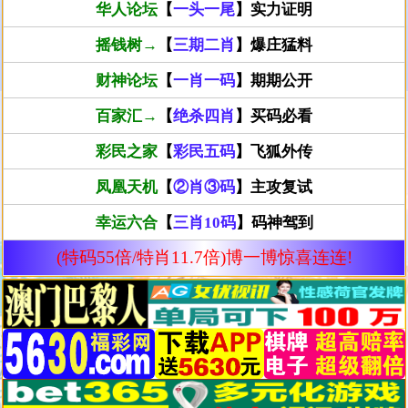
华人论坛
【
一头一尾
】实力证明
摇钱树→
【
三期二肖
】爆庄猛料
财神论坛
【
一肖一码
】期期公开
百家汇→
【
绝杀四肖
】买码必看
彩民之家
【
彩民五码
】飞狐外传
凤凰天机
【
②肖③码
】主攻复试
幸运六合
【
三肖10码
】码神驾到
(特码55倍/特肖11.7倍)博一博惊喜连连!